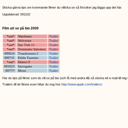
Skicka gärna tips om kommande filmer du vill/ska se så försöker jag lägga upp det här.
Uppdaterad: 091102
Film att se på bio 2009
*sett*
Watchmen
Trailer
*sett*
Wolverine
Trailer
*sett*
Star Trek 11
Trailer
*sett*
Terminator Salvation
Trailer
090624
Transformers 2
Trailer
090731
Public Enemies
Trailer
*sett*
District 9
Trailer
091023
Surrogates
Trailer
09????
Moon
Trailer
Har du tips på filmer som du vill se på bio (och få med andra till) så skicka ett e-mail till 
Trailers till de flesta ovan hittar du nog hos
http://www.apple.com/trailers/
.